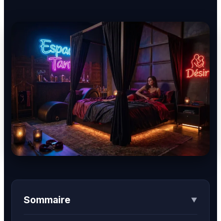
BDSM
Rencontre & Libertinage
Escapade Coquine
Suivez-nous
Liens utiles
Blog
Qui Sommes-Nous
Sommaire
▼