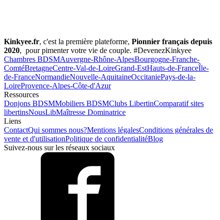
Kinkyee.fr
, c'est la première plateforme,
Pionnier français depuis
2020
, pour pimenter votre vie de couple. #DevenezKinkyee
Chambres BDSM
Auvergne-Rhône-Alpes
Bourgogne-Franche-
Comté
Bretagne
Centre-Val-de-Loire
Grand-Est
Hauts-de-France
Île-
de-France
Normandie
Nouvelle-Aquitaine
Occitanie
Pays-de-la-
Loire
Provence-Alpes-Côte-d'Azur
Ressources
Donjons BDSM
Mobiliers BDSM
Clubs Libertin
Comparatif sites
libertins
NousLib
Maîtresse Dominatrice
Liens
Contact
Qui sommes nous?
Mentions légales
Conditions générales de
vente et d'utilisation
Politique de confidentialité
Blog
Suivez-nous sur les réseaux sociaux