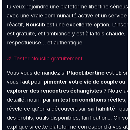
tu veux rejoindre une plateforme libertine sérieus
avec une vraie communauté active et un service c
réactif,
Nouslib
est une excellente option. L’inscri
est gratuite, et l’ambiance y est à la fois chaude,
respectueuse… et authentique.
🎉 Tester Nouslib gratuitement
Vous vous demandez si
PlaceLibertine
est LE site
vous faut pour
pimenter votre vie de couple ou
explorer des rencontres échangistes
? Notre av
détaillé, nourri par
un test en conditions réelles
, 
révèle ce qu'on a découvert sur
sa fiabilité
: qual
des profils, outils disponibles, tarification... On vo
explique si cette plateforme correspond à vos at