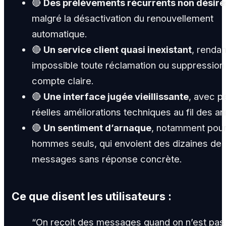
🔴
Des prélèvements récurrents non désiré
malgré la désactivation du renouvellement
automatique.
🔴
Un service client quasi inexistant
, rendan
impossible toute réclamation ou suppression
compte claire.
🔴
Une interface jugée vieillissante
, avec p
réelles améliorations techniques au fil des a
🔴
Un sentiment d’arnaque
, notamment pour
hommes seuls, qui envoient des dizaines de
messages sans réponse concrète.
Ce que disent les utilisateurs :
“On reçoit des messages quand on n’est pas