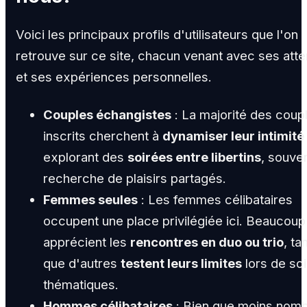
Voici les principaux profils d'utilisateurs que l'on
retrouve sur ce site, chacun venant avec ses att
et ses expériences personnelles.
Couples échangistes
: La majorité des coup
inscrits cherchent à
dynamiser leur intimité
explorant des
soirées entre libertins
, souven
recherche de plaisirs partagés.
Femmes seules
: Les femmes célibataires
occupent une place privilégiée ici. Beaucoup
apprécient les
rencontres en duo ou trio
, ta
que d'autres
testent leurs limites
lors de so
thématiques.
Hommes célibataires
: Bien que moins nom