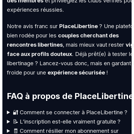
des membres
et privilégiez les clubs vérifiés po
expériences réussies.
Notre avis franc sur
PlaceLibertine
? Une platef
bien rodée pour les
couples cherchant des
rencontres libertines
, mais mieux vaut rester
vig
face aux profils douteux
. Déjà prêt(e) à tester le
libertinage ? Lancez-vous donc, mais en gardant l
froide pour une
expérience sécurisée
!
FAQ à propos de PlaceLibertine
🔐 Comment se connecter à PlaceLibertine ?
📝 L’inscription est-elle vraiment gratuite ?
🧾 Comment résilier mon abonnement sur