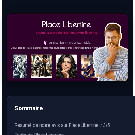
BDSM
Rencontre & Libertinage
Escapade Coquine
Suivez-nous
Liens utiles
Sommaire
Blog
Qui Sommes-Nous
Résumé de notre avis sur PlaceLibertine ⭐3/5