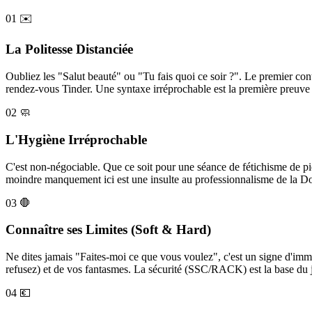
01
✉️
La Politesse Distanciée
Oubliez les "Salut beauté" ou "Tu fais quoi ce soir ?". Le premier cont
rendez-vous Tinder. Une syntaxe irréprochable est la première preuve
02
🧼
L'Hygiène Irréprochable
C'est non-négociable. Que ce soit pour une séance de fétichisme de pi
moindre manquement ici est une insulte au professionnalisme de la D
03
🛑
Connaître ses Limites (Soft & Hard)
Ne dites jamais "Faites-moi ce que vous voulez", c'est un signe d'immat
refusez) et de vos fantasmes. La sécurité (SSC/RACK) est la base du 
04
💶