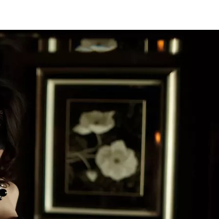
-France
Normandie
Nouvelle-Aquitaine
Occitanie
Pays-de-la-