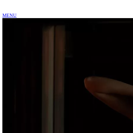
MENU
Love ROOMS
COQUINES
Love Rooms BDSM
🇫🇷
Auvergne-Rhône-Alpes
Bourgogne-Franc
Loire
Provence-Alpes-Côte-d'Azur
RESSOURCES
LIBERTINAGE
Club Libertin
NousLib
Domination
Maîtresse Dominat
MON COMPTE
Connexion
Tableau de bord
ANNONCER SUR KINKYEE
Ajouter son hébergement coquin
Notre blog
Guides & Conseils
IA sexuelle
Kink & Fantasmes
Univers du BDSM
R
Suivez-nous