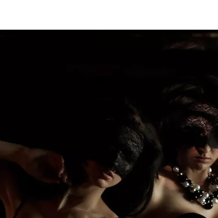
he-Comté
Bretagne
Centre-Val-de-Loire
Grand-Est
Hauts-de-France
Île-de
rice
Petite Amie Virtuelle
Candy AI
encontre & Libertinage
Escapade Coquine