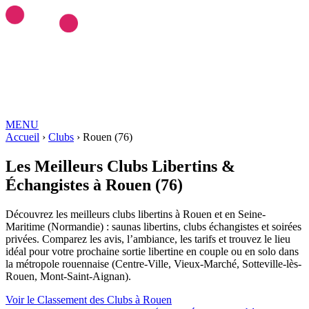
MENU
Love ROOMS
Accueil
›
Clubs
COQUINES
›
Rouen (76)
Love Rooms BDSM
🇫🇷
Auvergne-Rhône-Alpes
Bourgogne-
Franche-Comté
Bretagne
Centre-Val-de-Loire
Grand-Est
Hauts-de-
Les Meilleurs
Clubs Libertins &
France
Île-de-France
Normandie
Nouvelle-Aquitaine
Occitanie
Pays-
Échangistes
à Rouen (76)
de-la-Loire
Provence-Alpes-Côte-d'Azur
RESSOURCES
LIBERTINAGE
Club Libertin
NousLib
Domination
Maîtresse
Découvrez les meilleurs clubs libertins à Rouen et en Seine-
Dominatrice
Petite Amie Virtuelle
Candy AI
Maritime (Normandie) : saunas libertins, clubs échangistes et soirées
MON COMPTE
privées. Comparez les avis, l’ambiance, les tarifs et trouvez le lieu
Connexion
Tableau de bord
idéal pour votre prochaine sortie libertine en couple ou en solo dans
ANNONCER SUR KINKYEE
la métropole rouennaise (Centre-Ville, Vieux-Marché, Sotteville-lès-
Ajouter son hébergement coquin
Rouen, Mont-Saint-Aignan).
Notre blog
Guides & Conseils
IA sexuelle
Kink & Fantasmes
Univers du
Voir le Classement des Clubs à Rouen