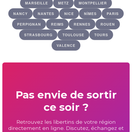
MARSEILLE
METZ
MONTPELLIER
NANCY
NANTES
NICE
NÎMES
PARIS
PERPIGNAN
REIMS
RENNES
ROUEN
STRASBOURG
TOULOUSE
TOURS
VALENCE
Pas envie de sortir
ce soir ?
Retrouvez les libertins de votre région
directement en ligne. Discutez, échangez et