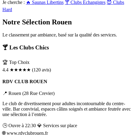
BDSM
Rencontre & Libertinage
Escapade Coquine
Je cherche :
🔥 Saunas Libertins
🍸 Clubs Échangistes
😈 Clubs
Suivez-nous
Hard
Notre Sélection
Rouen
Le classement par ambiance, basé sur la qualité des services.
🍸 Les Clubs Chics
🏆 Top Choix
4.4
★★★★★
(120 avis)
RDV CLUB ROUEN
📍 Rouen (28 Rue Crevier)
Le club de divertissement pour adultes incontournable du centre-
Liens utiles
ville. Bar convivial, espaces câlins soignés et ambiance feutrée avec
Blog
Qui Sommes-Nous
une sélection à l’entrée.
🕒 Ouvre à 22:30
💎 Services sur place
🌐
www.rdvclubrouen.fr