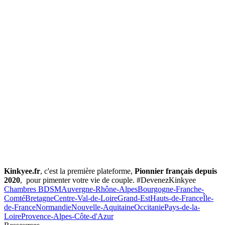
Kinkyee.fr
, c'est la première plateforme,
Pionnier français depuis
2020
, pour pimenter votre vie de couple. #DevenezKinkyee
Chambres BDSM
Auvergne-Rhône-Alpes
Bourgogne-Franche-
Comté
Bretagne
Centre-Val-de-Loire
Grand-Est
Hauts-de-France
Île-
de-France
Normandie
Nouvelle-Aquitaine
Occitanie
Pays-de-la-
Loire
Provence-Alpes-Côte-d'Azur