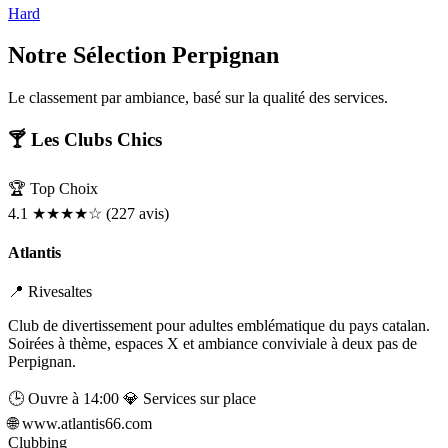
BDSM
Rencontre & Libertinage
Escapade Coquine
Hard
Suivez-nous
Notre Sélection
Perpignan
Le classement par ambiance, basé sur la qualité des services.
🍸 Les Clubs Chics
🏆 Top Choix
4.1
★★★★☆
(227 avis)
Atlantis
📍 Rivesaltes
Club de divertissement pour adultes emblématique du pays catalan.
Soirées à thème, espaces X et ambiance conviviale à deux pas de
Liens utiles
Perpignan.
Blog
Qui Sommes-Nous
🕒 Ouvre à 14:00
💎 Services sur place
🌐
www.atlantis66.com
Clubbing