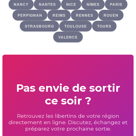
NANCY
NANTES
NICE
NÎMES
PARIS
PERPIGNAN
REIMS
RENNES
ROUEN
STRASBOURG
TOULOUSE
TOURS
VALENCE
Pas envie de sortir
ce soir ?
Retrouvez les libertins de votre région
directement en ligne. Discutez, échangez et
préparez votre prochaine sortie.