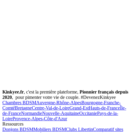
Kinkyee.fr
, c'est la première plateforme,
Pionnier français depuis
2020
, pour pimenter votre vie de couple. #DevenezKinkyee
Chambres BDSM
Auvergne-Rhône-Alpes
Bourgogne-Franche-
Comté
Bretagne
Centre-Val-de-Loire
Grand-Est
Hauts-de-France
Île-
de-France
Normandie
Nouvelle-Aquitaine
Occitanie
Pays-de-la-
Loire
Provence-Alpes-Côte-d'Azur
Ressources
Donjons BDSM
Mobiliers BDSM
Clubs Libertin
Comparatif sites