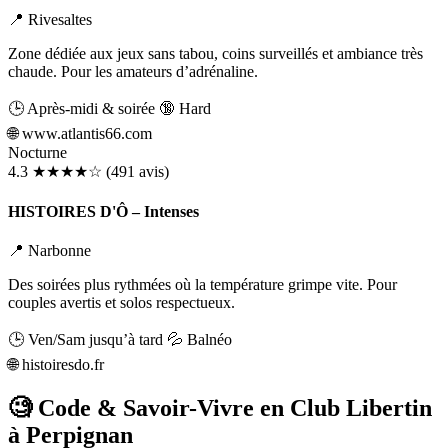
📍 Rivesaltes
Zone dédiée aux jeux sans tabou, coins surveillés et ambiance très
chaude. Pour les amateurs d’adrénaline.
🕒 Après-midi & soirée
🔞 Hard
🌐
www.atlantis66.com
Nocturne
4.3
★★★★☆
(491 avis)
HISTOIRES D'Ô – Intenses
📍 Narbonne
Des soirées plus rythmées où la température grimpe vite. Pour
couples avertis et solos respectueux.
🕒 Ven/Sam jusqu’à tard
💦 Balnéo
🌐
histoiresdo.fr
🧐 Code & Savoir-Vivre en Club Libertin
à Perpignan