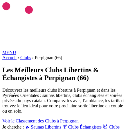
MENU
Love ROOMS
Accueil
›
Clubs
COQUINES
›
Perpignan (66)
Love Rooms BDSM
🇫🇷
Auvergne-Rhône-Alpes
Bourgogne-
Franche-Comté
Bretagne
Centre-Val-de-Loire
Grand-Est
Hauts-de-
Les Meilleurs
Clubs Libertins &
France
Île-de-France
Normandie
Nouvelle-Aquitaine
Occitanie
Pays-
Échangistes
à Perpignan (66)
de-la-Loire
Provence-Alpes-Côte-d'Azur
RESSOURCES
LIBERTINAGE
Club Libertin
NousLib
Domination
Maîtresse
Découvrez les meilleurs clubs libertins à Perpignan et dans les
Dominatrice
Petite Amie Virtuelle
Candy AI
Pyrénées-Orientales : saunas libertins, clubs échangistes et soirées
MON COMPTE
privées du pays catalan. Comparez les avis, l’ambiance, les tarifs et
Connexion
Tableau de bord
trouvez le lieu idéal pour votre prochaine sortie libertine en couple
ANNONCER SUR KINKYEE
ou en solo.
Ajouter son hébergement coquin
Notre blog
Voir le Classement des Clubs à Perpignan
Guides & Conseils
IA sexuelle
Kink & Fantasmes
Univers du
Je cherche :
🔥 Saunas Libertins
🍸 Clubs Échangistes
😈 Clubs