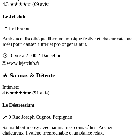
4.3
★★★★☆
(69 avis)
Le Jet club
📍 Le Boulou
Ambiance discothèque libertine, musique festive et chaleur catalane.
Idéal pour danser, flirter et prolonger la nuit.
🕒 Ouvre à 21:00
💃 Dancefloor
🌐
www.lejetclub.fr
🔥 Saunas & Détente
Intimiste
4.6
★★★★★
(91 avis)
Le Déstressium
📍 9 Rue Joseph Cugnot, Perpignan
Sauna libertin cosy avec hammam et coins câlins. Accueil
chaleureux, hygiène irréprochable et ambiance relax.