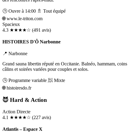
🕒 Ouvre à 14:00
🚿 Tout équipé
🌐
www.le-triton.com
Spacieux
4.3
★★★★☆
(491 avis)
HISTOIRES D'Ô Narbonne
📍 Narbonne
Grand sauna libertin réputé en Occitanie. Balnéo, hammam, coins
câlins et soirées variées pour couples et solos.
🕒 Programme variable
🧖 Mixte
🌐
histoiresdo.fr
😈 Hard & Action
Action Directe
4.1
★★★★☆
(227 avis)
Atlantis – Espace X