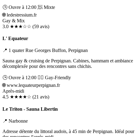
🕒 Ouvre à 12:00
🧖 Mixte
🌐
ledestressium.fr
Gay & Mix
3.0
★★★☆☆
(59 avis)
L' Equateur
📍 1 quater Rue Georges Buffon, Perpignan
Sauna gay & cruising de Perpignan. Cabines, hammam et ambiance
décomplexée pour des rencontres sans chichis.
🕒 Ouvre à 12:00
🏳️‍🌈 Gay-Friendly
🌐
www.lequateurperpignan.fr
Après-midi
4.5
★★★★☆
(21 avis)
Le Triton - Sauna Libertin
📍 Narbonne
Adresse détente du littoral audois, à 45 min de Perpignan. Idéal pour
des rencontres l'après-midi.