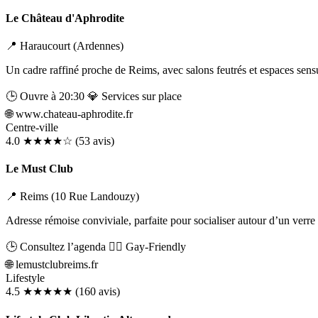
Le Château d'Aphrodite
📍 Haraucourt (Ardennes)
Un cadre raffiné proche de Reims, avec salons feutrés et espaces sen
🕒 Ouvre à 20:30
💎 Services sur place
Liens utiles
🌐
www.chateau-aphrodite.fr
Blog
Qui Sommes-Nous
Centre-ville
4.0
★★★★☆
(53 avis)
Le Must Club
📍 Reims (10 Rue Landouzy)
Adresse rémoise conviviale, parfaite pour socialiser autour d’un verre 
🕒 Consultez l’agenda
🏳️‍🌈 Gay-Friendly
🌐
lemustclubreims.fr
Lifestyle
4.5
★★★★★
(160 avis)