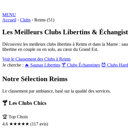
MENU
Love ROOMS
Accueil
›
Clubs
COQUINES
›
Reims (51)
Love Rooms BDSM
🇫🇷
Auvergne-Rhône-Alpes
Bourgogne-Franc
Loire
Provence-Alpes-Côte-d'Azur
Les Meilleurs
Clubs Libertins & Échangist
RESSOURCES
LIBERTINAGE
Club Libertin
NousLib
Domination
Maîtresse Dominat
Découvrez les meilleurs clubs libertins à Reims et dans la Marne : sauna
MON COMPTE
libertine en couple ou en solo, au cœur du Grand Est.
Connexion
Tableau de bord
ANNONCER SUR KINKYEE
Voir le Classement des Clubs à Reims
Ajouter son hébergement coquin
Je cherche :
🔥 Saunas Libertins
🍸 Clubs Échangistes
😈 Clubs Hard
Notre blog
Guides & Conseils
IA sexuelle
Kink & Fantasmes
Univers du BDSM
R
Suivez-nous
Notre Sélection
Reims
Le classement par ambiance, basé sur la qualité des services.
🍸 Les Clubs Chics
🏆 Top Choix
4.6
★★★★★
(117 avis)