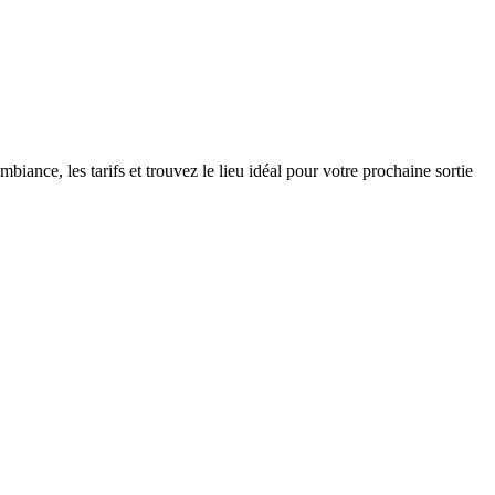
-France
Normandie
Nouvelle-Aquitaine
Occitanie
Pays-de-la-
biance, les tarifs et trouvez le lieu idéal pour votre prochaine sortie