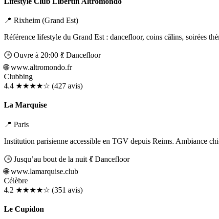
Lifestyle Club Libertin Altromondo
📍 Rixheim (Grand Est)
Référence lifestyle du Grand Est : dancefloor, coins câlins, soirées th
🕒 Ouvre à 20:00
💃 Dancefloor
🌐
www.altromondo.fr
Clubbing
4.4
★★★★☆
(427 avis)
La Marquise
📍 Paris
Institution parisienne accessible en TGV depuis Reims. Ambiance chic 
🕒 Jusqu’au bout de la nuit
💃 Dancefloor
🌐
www.lamarquise.club
Célèbre
4.2
★★★★☆
(351 avis)
Le Cupidon