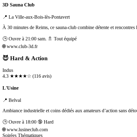
3D Sauna Club
📍 La Ville-aux-Bois-lès-Pontavert
À 30 minutes de Reims, ce sauna-club combine détente et rencontres li
🕒 Ouvre à 21:00 sam.
🚿 Tout équipé
🌐
www.club-3d.fr
😈 Hard & Action
Indus
4.3
★★★★☆
(116 avis)
L'Usine
📍 Belval
Ambiance industrielle et coins dédiés aux amateurs d’action sans détou
🕒 Ouvre à 18:00
🔞 Hard
🌐
www.lusineclub.com
Soirées Thématiques