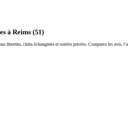
he-Comté
Bretagne
Centre-Val-de-Loire
Grand-Est
Hauts-de-France
Île-de
es
à Reims (51)
rice
Petite Amie Virtuelle
Candy AI
s libertins, clubs échangistes et soirées privées. Comparez les avis, l’am
encontre & Libertinage
Escapade Coquine