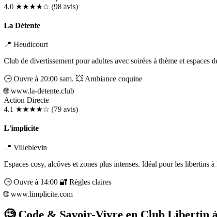
4.0
★★★★☆
(98 avis)
La Détente
📍 Heudicourt
Club de divertissement pour adultes avec soirées à thème et espaces d
🕒 Ouvre à 20:00 sam.
💥 Ambiance coquine
🌐
www.la-detente.club
Action Directe
4.1
★★★★☆
(79 avis)
L'implicite
📍 Villeblevin
Espaces cosy, alcôves et zones plus intenses. Idéal pour les libertins 
🕒 Ouvre à 14:00
🔐 Règles claires
🌐
www.limplicite.com
🧐 Code & Savoir-Vivre en Club Libertin 