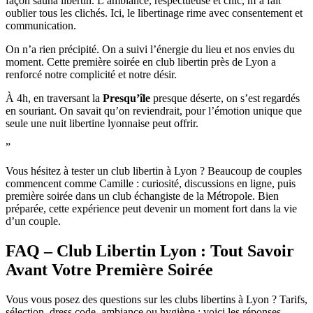
façon sauna libertin. L’ambiance, respectueuse et chic, m’a fait
oublier tous les clichés. Ici, le libertinage rime avec consentement et
communication.
On n’a rien précipité. On a suivi l’énergie du lieu et nos envies du
moment. Cette première soirée en club libertin près de Lyon a
renforcé notre complicité et notre désir.
À 4h, en traversant la
Presqu’île
presque déserte, on s’est regardés
en souriant. On savait qu’on reviendrait, pour l’émotion unique que
seule une nuit libertine lyonnaise peut offrir.
”
Vous hésitez à tester un club libertin à Lyon ? Beaucoup de couples
commencent comme Camille : curiosité, discussions en ligne, puis
première soirée dans un club échangiste de la Métropole. Bien
préparée, cette expérience peut devenir un moment fort dans la vie
d’un couple.
FAQ – Club Libertin Lyon : Tout Savoir
Avant Votre Première Soirée
Vous vous posez des questions sur les clubs libertins à Lyon ? Tarifs,
sélection, dress code, ambiance ou hygiène : voici les réponses