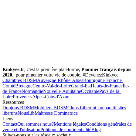
Kinkyee.fr
, c'est la première plateforme,
Pionnier français depuis
2020
, pour pimenter votre vie de couple. #DevenezKinkyee
Chambres BDSM
Auvergne-Rhône-Alpes
Bourgogne-Franche-
Comté
Bretagne
Centre-Val-de-Loire
Grand-Est
Hauts-de-France
Île-
de-France
Normandie
Nouvelle-Aquitaine
Occitanie
Pays-de-la-
Loire
Provence-Alpes-Côte-d'Azur
Ressources
Donjons BDSM
Mobiliers BDSM
Clubs Libertin
Comparatif sites
libertins
NousLib
Maîtresse Dominatrice
Liens
Contact
Qui sommes nous?
Mentions légales
Conditions générales de
vente et d'utilisation
Politique de confidentialité
Blog
Suivez-nous sur les réseaux sociaux