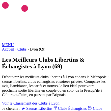
MENU
Love ROOMS
Accueil
›
Clubs
COQUINES
›
Lyon (69)
Love Rooms BDSM
🇫🇷
Auvergne-Rhône-Alpes
Bourgogne-
Franche-Comté
Bretagne
Centre-Val-de-Loire
Grand-Est
Hauts-de-
Les Meilleurs
Clubs Libertins &
France
Île-de-France
Normandie
Nouvelle-Aquitaine
Occitanie
Pays-
Échangistes
à Lyon (69)
de-la-Loire
Provence-Alpes-Côte-d'Azur
RESSOURCES
LIBERTINAGE
Club Libertin
NousLib
Domination
Maîtresse
Découvrez les meilleurs clubs libertins à Lyon et dans la Métropole :
Dominatrice
Petite Amie Virtuelle
Candy AI
saunas libertins, clubs échangistes et soirées privées. Comparez les
MON COMPTE
avis, l’ambiance, les tarifs et trouvez le lieu idéal pour votre
Connexion
Tableau de bord
prochaine sortie libertine en couple ou en solo, de la Presqu’île à
ANNONCER SUR KINKYEE
Caluire-et-Cuire, en passant par Brignais.
Ajouter son hébergement coquin
Notre blog
Voir le Classement des Clubs à Lyon
Guides & Conseils
IA sexuelle
Kink & Fantasmes
Univers du
Je cherche :
🔥 Saunas Libertins
🍸 Clubs Échangistes
😈 Clubs