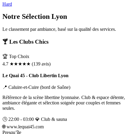
BDSM
Rencontre & Libertinage
Escapade Coquine
Hard
Suivez-nous
Notre Sélection
Lyon
Le classement par ambiance, basé sur la qualité des services.
🍸 Les Clubs Chics
🏆 Top Choix
4.7
★★★★★
(139 avis)
Le Quai 45 - Club Libertin Lyon
📍 Caluire-et-Cuire (bord de Saône)
Référence de la scène libertine lyonnaise. Club & espace détente,
ambiance élégante et sélection soignée pour couples et femmes
Liens utiles
seules.
Blog
Qui Sommes-Nous
🕒 22:00 - 03:00
💎 Club & sauna
🌐
www.lequai45.com
Presqu’île