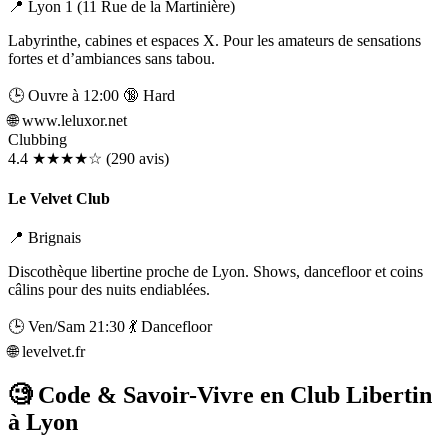
📍 Lyon 1 (11 Rue de la Martinière)
Labyrinthe, cabines et espaces X. Pour les amateurs de sensations
fortes et d’ambiances sans tabou.
🕒 Ouvre à 12:00
🔞 Hard
🌐
www.leluxor.net
Clubbing
4.4
★★★★☆
(290 avis)
Le Velvet Club
📍 Brignais
Discothèque libertine proche de Lyon. Shows, dancefloor et coins
câlins pour des nuits endiablées.
🕒 Ven/Sam 21:30
💃 Dancefloor
🌐
levelvet.fr
🧐 Code & Savoir-Vivre en Club Libertin
à Lyon