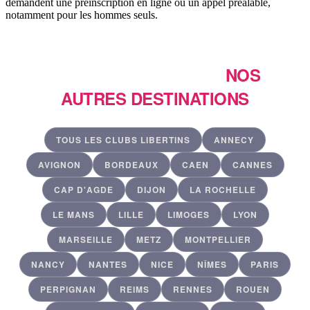
demandent une préinscription en ligne ou un appel préalable,
notamment pour les hommes seuls.
ENVIE DE VOYAGER ?
NOS
AUTRES DESTINATIONS
TOUS LES CLUBS LIBERTINS
ANNECY
AVIGNON
BORDEAUX
CAEN
CANNES
CAP D'AGDE
DIJON
LA ROCHELLE
LE MANS
LILLE
LIMOGES
LYON
MARSEILLE
METZ
MONTPELLIER
NANCY
NANTES
NICE
NÎMES
PARIS
PERPIGNAN
REIMS
RENNES
ROUEN