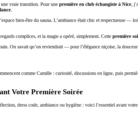
 une vraie transition. Pour une
première en club échangiste à Nice
, j
llance
.
space bien‑être du sauna. L’ambiance était chic et respectueuse — loin de
s regards complices, et la magie a opéré, simplement. Cette
première soi
main. On savait qu’on reviendrait — pour l’élégance niçoise, la douceur de
ommencent comme Camille : curiosité, discussions en ligne, puis premiè
vant Votre Première Soirée
sélection, dress code, ambiance ou hygiène : voici l’essentiel avant votr