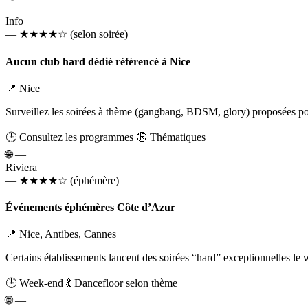
Info
—
★★★★☆
(selon soirée)
Aucun club hard dédié référencé à Nice
📍 Nice
Surveillez les soirées à thème (gangbang, BDSM, glory) proposées pon
🕒 Consultez les programmes
🔞 Thématiques
🌐
—
Riviera
—
★★★★☆
(éphémère)
Événements éphémères Côte d’Azur
📍 Nice, Antibes, Cannes
Certains établissements lancent des soirées “hard” exceptionnelles l
🕒 Week‑end
💃 Dancefloor selon thème
🌐
—