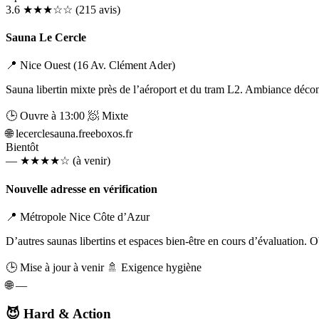
3.6
★★★☆☆
(215 avis)
Sauna Le Cercle
📍 Nice Ouest (16 Av. Clément Ader)
Sauna libertin mixte près de l’aéroport et du tram L2. Ambiance décon
🕒 Ouvre à 13:00
🧖 Mixte
🌐
lecerclesauna.freeboxos.fr
Bientôt
—
★★★★☆
(à venir)
Nouvelle adresse en vérification
📍 Métropole Nice Côte d’Azur
D’autres saunas libertins et espaces bien‑être en cours d’évaluation. 
🕒 Mise à jour à venir
🚿 Exigence hygiène
🌐
—
😈 Hard & Action