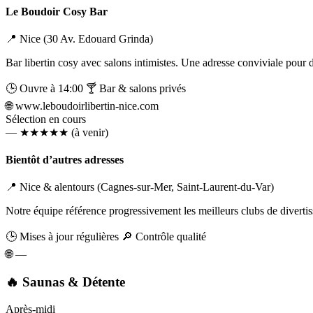
Le Boudoir Cosy Bar
📍 Nice (30 Av. Edouard Grinda)
Bar libertin cosy avec salons intimistes. Une adresse conviviale pour d
🕒 Ouvre à 14:00
🍸 Bar & salons privés
Liens utiles
🌐
www.leboudoirlibertin-nice.com
Blog
Qui Sommes-Nous
Sélection en cours
—
★★★★★
(à venir)
Bientôt d’autres adresses
📍 Nice & alentours (Cagnes-sur-Mer, Saint-Laurent-du-Var)
Notre équipe référence progressivement les meilleurs clubs de divertis
🕒 Mises à jour régulières
🔎 Contrôle qualité
🌐
—
🔥 Saunas & Détente
Après-midi