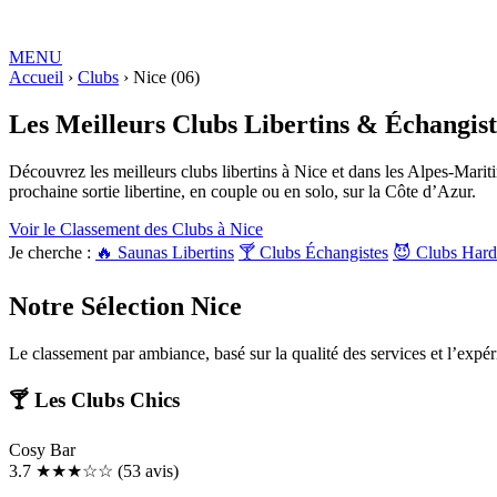
MENU
Love ROOMS
Accueil
›
Clubs
COQUINES
›
Nice (06)
Love Rooms BDSM
🇫🇷
Auvergne-Rhône-Alpes
Bourgogne-Franc
Loire
Provence-Alpes-Côte-d'Azur
Les Meilleurs
Clubs Libertins & Échangist
RESSOURCES
LIBERTINAGE
Club Libertin
NousLib
Domination
Maîtresse Dominat
Découvrez les meilleurs clubs libertins à Nice et dans les Alpes-Maritim
MON COMPTE
prochaine sortie libertine, en couple ou en solo, sur la Côte d’Azur.
Connexion
Tableau de bord
ANNONCER SUR KINKYEE
Voir le Classement des Clubs à Nice
Ajouter son hébergement coquin
Je cherche :
🔥 Saunas Libertins
🍸 Clubs Échangistes
😈 Clubs Hard
Notre blog
Guides & Conseils
IA sexuelle
Kink & Fantasmes
Univers du BDSM
R
Suivez-nous
Notre Sélection
Nice
Le classement par ambiance, basé sur la qualité des services et l’expér
🍸 Les Clubs Chics
Cosy Bar
3.7
★★★☆☆
(53 avis)