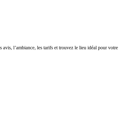
-France
Normandie
Nouvelle-Aquitaine
Occitanie
Pays-de-la-
avis, l’ambiance, les tarifs et trouvez le lieu idéal pour votre