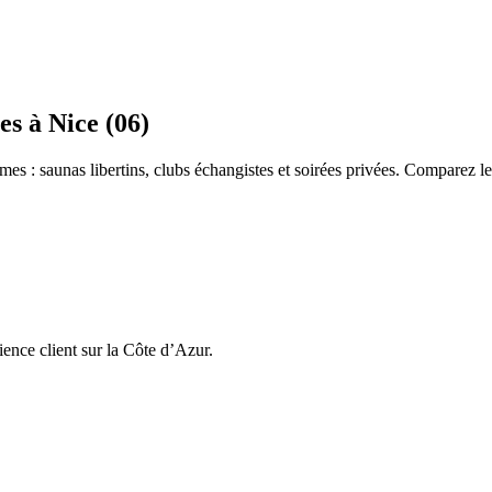
he-Comté
Bretagne
Centre-Val-de-Loire
Grand-Est
Hauts-de-France
Île-de
es
à Nice (06)
rice
Petite Amie Virtuelle
Candy AI
es : saunas libertins, clubs échangistes et soirées privées. Comparez les 
encontre & Libertinage
Escapade Coquine
ience client sur la Côte d’Azur.