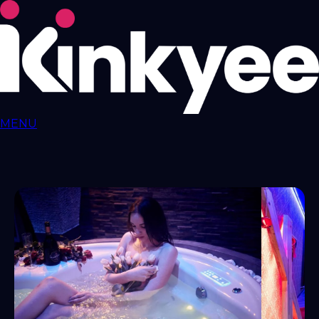
MENU
Love ROOMS
COQUINES
Love Rooms BDSM
🇫🇷
Auvergne-Rhône-
Alpes
Bourgogne-Franche-Comté
Bretagne
Centre-Val-
de-Loire
Grand-Est
Hauts-de-France
Île-de-
France
Normandie
Nouvelle-Aquitaine
Occitanie
Pays-de-
la-Loire
Provence-Alpes-Côte-d'Azur
RESSOURCES
LIBERTINAGE
Club
Libertin
NousLib
Domination
Maîtresse Dominatrice
Petite
Amie Virtuelle
Candy AI
MON COMPTE
Connexion
Tableau de bord
ANNONCER SUR KINKYEE
Ajouter son hébergement coquin