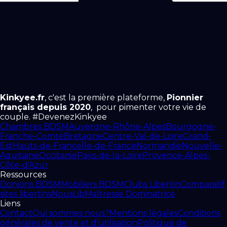
Kinkyee.fr
, c'est la première plateforme,
Pionnier
français depuis 2020
, pour pimenter votre vie de
couple. #DevenezKinkyee
Chambres BDSM
Auvergne-Rhône-Alpes
Bourgogne-
Franche-Comté
Bretagne
Centre-Val-de-Loire
Grand-
Est
Hauts-de-France
Île-de-France
Normandie
Nouvelle-
Aquitaine
Occitanie
Pays-de-la-Loire
Provence-Alpes-
Côte-d'Azur
Ressources
Donjons BDSM
Mobiliers BDSM
Clubs Libertin
Comparatif
sites libertins
NousLib
Maîtresse Dominatrice
Liens
Contact
Qui sommes nous?
Mentions légales
Conditions
générales de vente et d'utilisation
Politique de