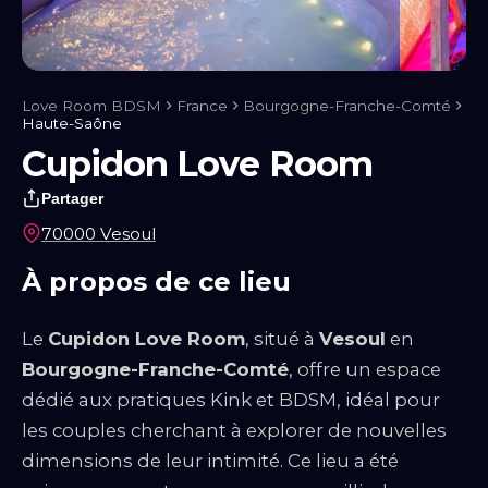
Notre blog
Guides & Conseils
IA sexuelle
Kink & Fantasmes
Univers
du BDSM
Rencontre & Libertinage
Escapade Coquine
Suivez-nous
Love Room BDSM
France
Bourgogne-Franche-Comté
Haute-Saône
Cupidon Love Room
Partager
70000 Vesoul
À propos de ce lieu
Le
Cupidon Love Room
, situé à
Vesoul
en
Bourgogne-Franche-Comté
, offre un espace
dédié aux pratiques Kink et BDSM, idéal pour
les couples cherchant à explorer de nouvelles
Liens utiles
Blog
Qui Sommes-Nous
dimensions de leur intimité. Ce lieu a été