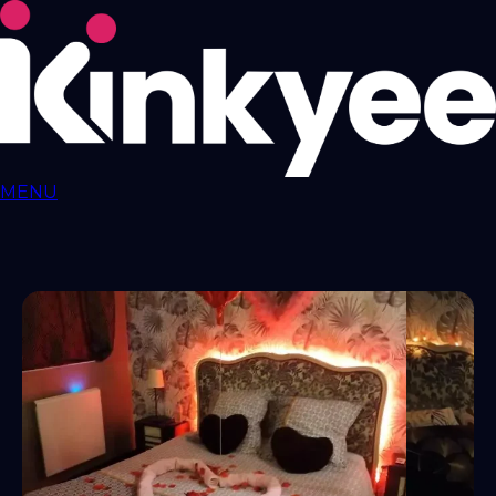
MENU
Love ROOMS
COQUINES
Love Rooms BDSM
🇫🇷
Auvergne-Rhône-
Alpes
Bourgogne-Franche-Comté
Bretagne
Centre-Val-
de-Loire
Grand-Est
Hauts-de-France
Île-de-
France
Normandie
Nouvelle-Aquitaine
Occitanie
Pays-de-
la-Loire
Provence-Alpes-Côte-d'Azur
RESSOURCES
LIBERTINAGE
Club
Libertin
NousLib
Domination
Maîtresse Dominatrice
Petite
Amie Virtuelle
Candy AI
MON COMPTE
Connexion
Tableau de bord
ANNONCER SUR KINKYEE
Ajouter son hébergement coquin