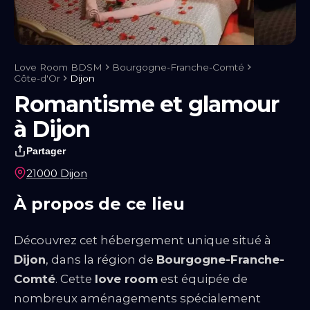
Notre blog
Guides & Conseils
IA sexuelle
Kink & Fantasmes
Univers
du BDSM
Rencontre & Libertinage
Escapade Coquine
Suivez-nous
Love Room BDSM
Bourgogne-Franche-Comté
Côte-d'Or
Dijon
Romantisme et glamour
à Dijon
Partager
21000 Dijon
À propos de ce lieu
Découvrez cet hébergement unique situé à
Dijon
, dans la région de
Bourgogne-Franche-
Liens utiles
Comté
. Cette
love room
est équipée de
Blog
Qui Sommes-Nous
nombreux aménagements spécialement