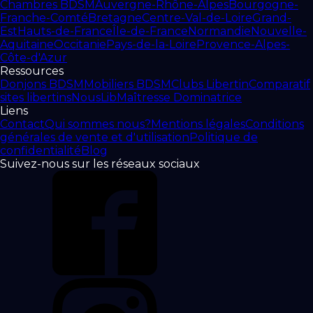
Chambres BDSM
Auvergne-Rhône-Alpes
Bourgogne-
Franche-Comté
Bretagne
Centre-Val-de-Loire
Grand-
Est
Hauts-de-France
Île-de-France
Normandie
Nouvelle-
Aquitaine
Occitanie
Pays-de-la-Loire
Provence-Alpes-
Côte-d'Azur
Ressources
Donjons BDSM
Mobiliers BDSM
Clubs Libertin
Comparatif
sites libertins
NousLib
Maîtresse Dominatrice
Liens
Contact
Qui sommes nous?
Mentions légales
Conditions
générales de vente et d'utilisation
Politique de
confidentialité
Blog
Suivez-nous sur les réseaux sociaux