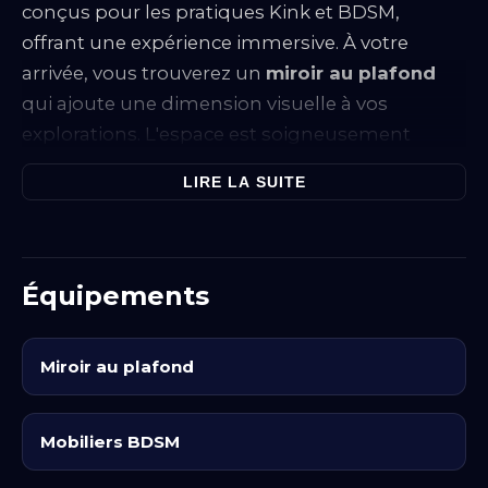
conçus pour les pratiques Kink et BDSM,
offrant une expérience immersive. À votre
arrivée, vous trouverez un
miroir au plafond
qui ajoute une dimension visuelle à vos
explorations. L'espace est soigneusement
agencé pour faciliter diverses configurations et
LIRE LA SUITE
pratiques, tout en garantissant confort et
sécurité.
Pour des moments de détente, un
spa/jacuzzi
Équipements
est à votre disposition, permettant de
combiner relaxation et stimulation. Le cadre est
propice à l'expérimentation, avec des
mobilier
Miroir au plafond
BDSM
adaptés, qui invitent à l'exploration de
nouveaux jeux. Les équipements ont été choisis
Mobiliers BDSM
pour leur qualité et leur fonctionnalité, afin de
garantir une atmosphère propice à la