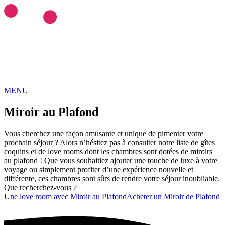
MENU
Love ROOMS
COQUINES
Love Rooms BDSM
🇫🇷
Auvergne-Rhône-Alpes
Bourgogne-
Miroir au Plafond
Franche-Comté
Bretagne
Centre-Val-de-Loire
Grand-Est
Hauts-de-
France
Île-de-France
Normandie
Nouvelle-Aquitaine
Occitanie
Pays-
Vous cherchez une façon amusante et unique de pimenter votre
de-la-Loire
Provence-Alpes-Côte-d'Azur
prochain séjour ? Alors n’hésitez pas à consulter notre liste de gîtes
RESSOURCES
coquins et de love rooms dont les chambres sont dotées de miroirs
LIBERTINAGE
Club Libertin
NousLib
Domination
Maîtresse
au plafond ! Que vous souhaitiez ajouter une touche de luxe à votre
Dominatrice
Petite Amie Virtuelle
Candy AI
voyage ou simplement profiter d’une expérience nouvelle et
MON COMPTE
différente, ces chambres sont sûrs de rendre votre séjour inoubliable.
Connexion
Tableau de bord
Que recherchez-vous ?
ANNONCER SUR KINKYEE
Une love room avec Miroir au Plafond
Acheter un Miroir de Plafond
Ajouter son hébergement coquin
Notre blog
Guides & Conseils
IA sexuelle
Kink & Fantasmes
Univers du