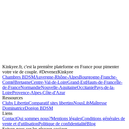
Kinkyee.fr, c'est la première plateforme en France pour pimenter
votre vie de couple. #DevenezKinkyee
Chambres BDSM
Auvergne-Rhône-Alpes
Bourgogne-Franche-
Comté
Bretagne
Centre-Val-de-Loire
Grand-Est
Hauts-de-France
Île-
de-France
Normandie
Nouvelle-Aquitaine
Occitanie
Pays-de-la-
Loire
Provence-Alpes-Côte-d'Azur
Ressources
Clubs Libertin
Comparatif sites libertins
NousLib
Maîtresse
Dominatrice
Donjon BDSM
Liens
Contact
Qui sommes nous?
Mentions légales
Conditions générales de
vente et d'utilisation
Politique de confidentialité
Blog
Suivez-nous sur les réseaux sociaux