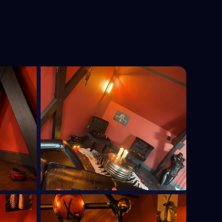
Est
Hauts-de-France
Île-de-France
Normandie
Nouvelle-