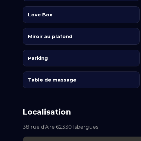
✨ L'Option « Immersion Signature »
Love Box
Pour une expérience clé en main dès le pas 
magique. À votre arrivée, la suite est configu
Miroir au plafond
Une mise en scène lumineuse immersi
De l'huile de massage prête à l'utilisatio
Parking
Un jeu de défis coquins à partager en c
Table de massage
L'accès à notre « boîte à malices » con
l'achat.
📍 Situation Géographique & Accessibilité
Localisation
Située dans le Pas-de-Calais, notre Love Ro
38 rue d'Aire 62330 Isbergues
du Nord de la France et de la Belgique. Pour
est disponible dans la propriété.