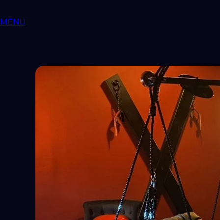
MENU
Love ROOMS
COQUINES
Love Rooms BDSM
🇫🇷
Auvergne-Rhône-Alpes
Bourgog
Aquitaine
Occitanie
Pays-de-la-Loire
Provence-Alpes-Côt
RESSOURCES
LIBERTINAGE
Club Libertin
NousLib
Domination
Maîtress
MON COMPTE
Connexion
Tableau de bord
ANNONCER SUR KINKYEE
Ajouter son hébergement coquin
Notre blog
Guides & Conseils
IA sexuelle
Kink & Fantasmes
Univers 
Suivez-nous