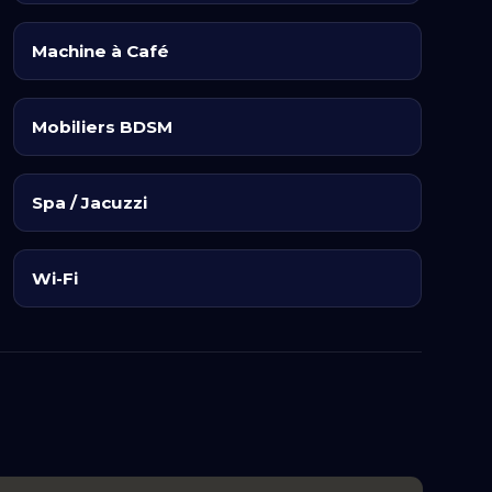
Machine à Café
de la porte, optez pour cette formule
rée avec :
Mobiliers BDSM
ve.
n.
Spa / Jacuzzi
ouple.
Wi-Fi
tenant des accessoires intimes disponibles à
om est idéalement placée pour les visiteurs
 votre sérénité, un
parking fermé et privé