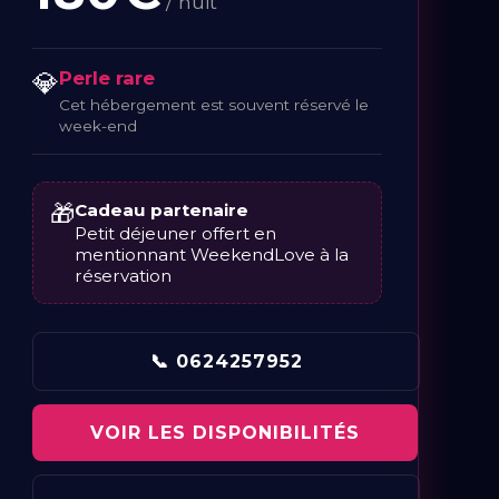
/ nuit
💎
Perle rare
Cet hébergement est souvent réservé le
week-end
🎁
Cadeau partenaire
Petit déjeuner offert en
mentionnant WeekendLove à la
réservation
📞 0624257952
VOIR LES DISPONIBILITÉS