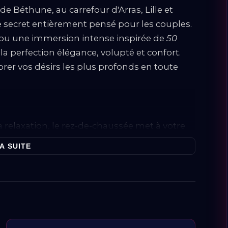
e Béthune, au carrefour d'Arras, Lille et
secret entièrement pensé pour les couples.
ou une immersion intense inspirée de
50
à la perfection élégance, volupté et confort.
rer vos désirs les plus profonds en toute
a relaxation, le rez-de-chaussée met à votre
t de gamme :
A SUITE
système d'hydrothérapie aux jets massants
andards, idéal pour évacuer le stress et se
 pour partager des moments de complicité.