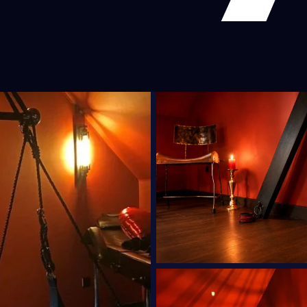
ne-Franche-Comté
Bretagne
Centre-Val-de-Loire
Grand-
e-d'Azur
e Dominatrice
Petite Amie Virtuelle
Candy AI
du BDSM
Rencontre & Libertinage
Escapade Coquine