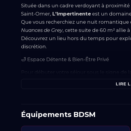
Située dans un cadre verdoyant à proximité d
Saint-Omer,
L'Impertinente
est un domaine 
Que vous recherchiez une nuit romantique 
Nuances de Grey
, cette suite de 60 m² allie 
Découvrez un lieu hors du temps pour explo
discrétion.
🛁 Espace Détente & Bien-Être Privé
Pour débuter votre séjour sous le signe de l
disposition des équipements bien-être hau
LIRE L
Baignoire Balnéo Professionnelle :
Un 
performants, bien supérieur aux spas st
reconnecter à deux.
Équipements BDSM
Salon Chaleureux :
Un coin salon cosy