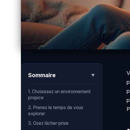
V
Sommaire
▼
p
p
1. Choisissez un environnement
propice
p
2. Prenez le temps de vous
P
explorer
3. Osez lâcher-prise