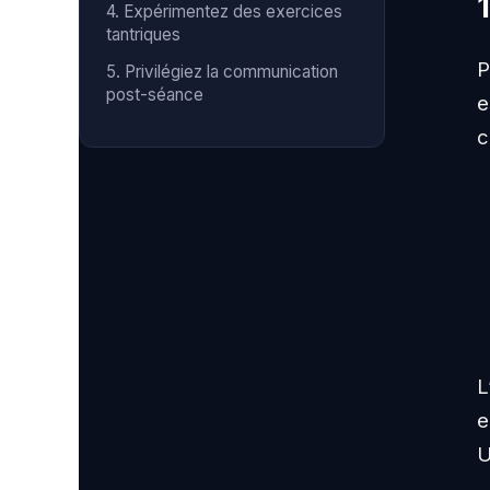
4. Expérimentez des exercices
tantriques
P
5. Privilégiez la communication
post-séance
e
c
L
e
U