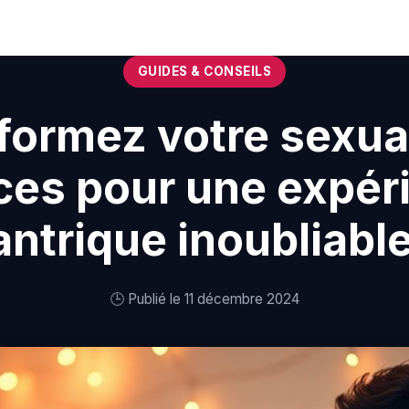
GUIDES & CONSEILS
he-Comté
Bretagne
Centre-Val-de-Loire
Grand-Est
Hauts-de-France
Île-de
formez votre sexuali
rice
Petite Amie Virtuelle
Candy AI
ces pour une expér
antrique inoubliable
encontre & Libertinage
Escapade Coquine
🕒 Publié le 11 décembre 2024