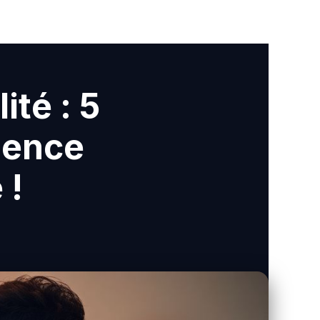
-France
Normandie
Nouvelle-Aquitaine
Occitanie
Pays-de-la-
té : 5
ience
 !