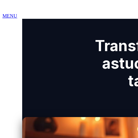
MENU
Love ROOMS
COQUINES
Love Rooms BDSM
🇫🇷
Auvergne-Rhône-Alpes
Bourgogne-Franc
Loire
Provence-Alpes-Côte-d'Azur
RESSOURCES
Trans
LIBERTINAGE
Club Libertin
NousLib
Domination
Maîtresse Dominat
MON COMPTE
Connexion
Tableau de bord
astu
ANNONCER SUR KINKYEE
Ajouter son hébergement coquin
Notre blog
t
Guides & Conseils
IA sexuelle
Kink & Fantasmes
Univers du BDSM
R
Suivez-nous