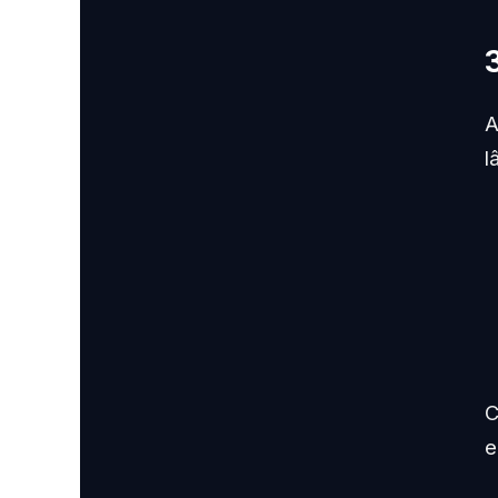
A
l
C
e