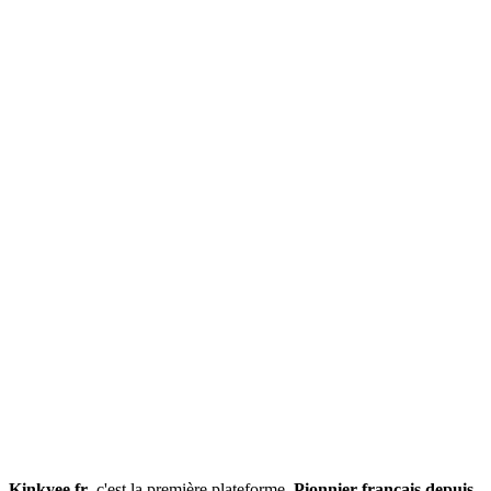
Kinkyee.fr
, c'est la première plateforme,
Pionnier français depuis