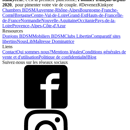
2020
, pour pimenter votre vie de couple. #DevenezKinkyee
Chambres BDSM
Auvergne-Rhône-Alpes
Bourgogne-Franche-
Comté
Bretagne
Centre-Val-de-Loire
Grand-Est
Hauts-de-France
Île-
de-France
Normandie
Nouvelle-Aquitaine
Occitanie
Pays-de-la-
Loire
Provence-Alpes-Côte-d'Azur
Ressources
Donjons BDSM
Mobiliers BDSM
Clubs Libertin
Comparatif sites
libertins
NousLib
Maîtresse Dominatrice
Liens
Contact
Qui sommes nous?
Mentions légales
Conditions générales de
vente et d'utilisation
Politique de confidentialité
Blog
Suivez-nous sur les réseaux sociaux