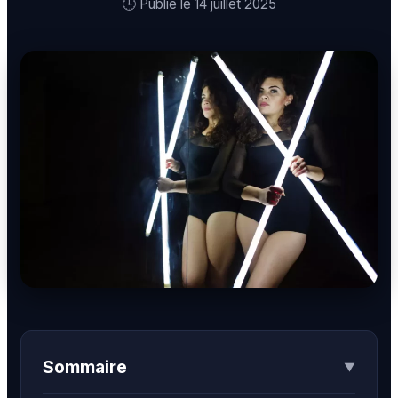
BDSM
Rencontre & Libertinage
Escapade Coquine
🕒 Publié le 14 juillet 2025
Suivez-nous
Liens utiles
Blog
Qui Sommes-Nous
Sommaire
▼