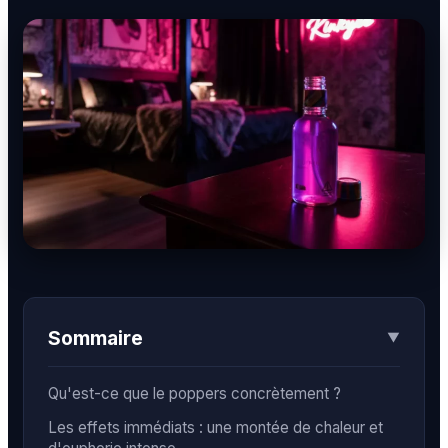
BDSM
Rencontre & Libertinage
Escapade Coquine
Suivez-nous
Sommaire
▼
Liens utiles
Blog
Qui Sommes-Nous
Qu'est-ce que le poppers concrètement ?
Les effets immédiats : une montée de chaleur et