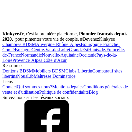
Kinkyee.fr
, c'est la première plateforme,
Pionnier français depuis
2020
, pour pimenter votre vie de couple. #DevenezKinkyee
Chambres BDSM
Auvergne-Rhône-Alpes
Bourgogne-Franche-
Comté
Bretagne
Centre-Val-de-Loire
Grand-Est
Hauts-de-France
Île-
de-France
Normandie
Nouvelle-Aquitaine
Occitanie
Pays-de-la-
Loire
Provence-Alpes-Côte-d'Azur
Ressources
Donjons BDSM
Mobiliers BDSM
Clubs Libertin
Comparatif sites
libertins
NousLib
Maîtresse Dominatrice
Liens
Contact
Qui sommes nous?
Mentions légales
Conditions générales de
vente et d'utilisation
Politique de confidentialité
Blog
Suivez-nous sur les réseaux sociaux