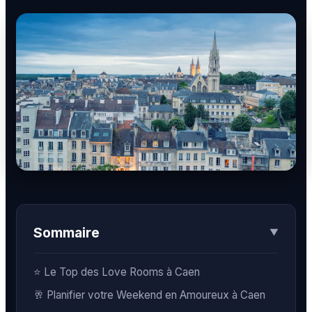
BDSM
Rencontre & Libertinage
Escapade Coquine
Suivez-nous
Sommaire
▼
Liens utiles
Blog
Qui Sommes-Nous
⭐ Le Top des Love Rooms à Caen
🥂 Planifier votre Weekend en Amoureux à Caen