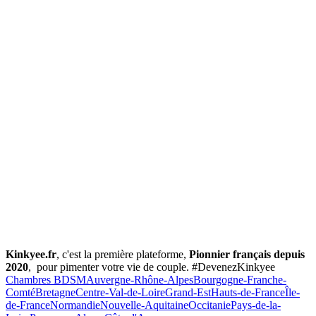
Kinkyee.fr
, c'est la première plateforme,
Pionnier français depuis
2020
, pour pimenter votre vie de couple. #DevenezKinkyee
Chambres BDSM
Auvergne-Rhône-Alpes
Bourgogne-Franche-
Comté
Bretagne
Centre-Val-de-Loire
Grand-Est
Hauts-de-France
Île-
de-France
Normandie
Nouvelle-Aquitaine
Occitanie
Pays-de-la-