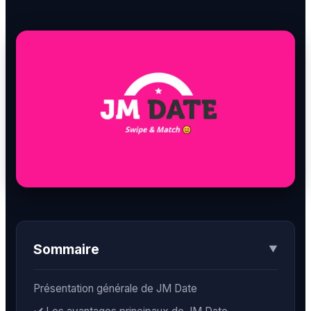
BDSM
Rencontre & Libertinage
Escapade Coquine
Suivez-nous
Liens utiles
Sommaire
▼
Blog
Qui Sommes-Nous
Présentation générale de JM Date