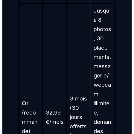
Jusqu’
à 8
photos
, 30
place
ments,
messa
gerie/
webca
m
3 mois
Or
illimité
(30
(reco
32,99
e,
jours
mman
€/mois
deman
offerts
dé)
des