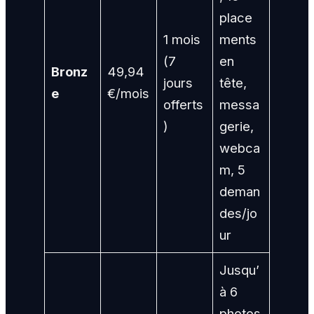
place
1 mois
ments
(7
en
Bronz
49,94
jours
tête,
e
€/mois
offerts
messa
)
gerie,
webca
m, 5
deman
des/jo
ur
Jusqu’
à 6
photos