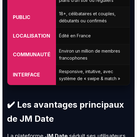
plans d’un soir ou réguliers
18+, célibataires et couples,
PUBLIC
débutants ou confirmés
LOCALISATION
Édité en France
Environ un million de membres
COMMUNAUTÉ
francophones
Responsive, intuitive, avec
INTERFACE
système de « swipe & match »
✔️ Les avantages principaux
de JM Date
La plateforme
JM Date
séduit ses utilisateurs