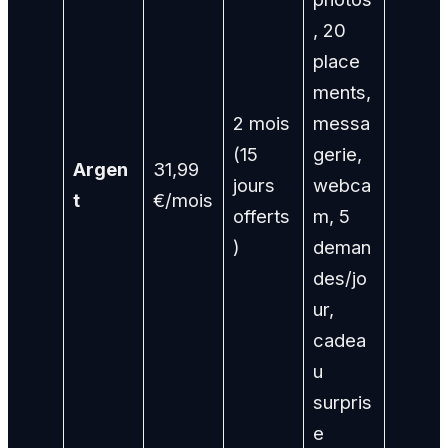
, 20
place
ments,
2 mois
messa
(15
gerie,
Argen
31,99
jours
webca
t
€/mois
offerts
m, 5
)
deman
des/jo
ur,
cadea
u
surpris
e