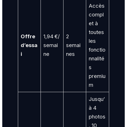
Accès
compl
et à
toutes
Offre
1,94 €/
2
les
d’essa
semai
semai
fonctio
i
ne
nes
nnalité
s
premiu
m
Jusqu’
à 4
photos
, 10