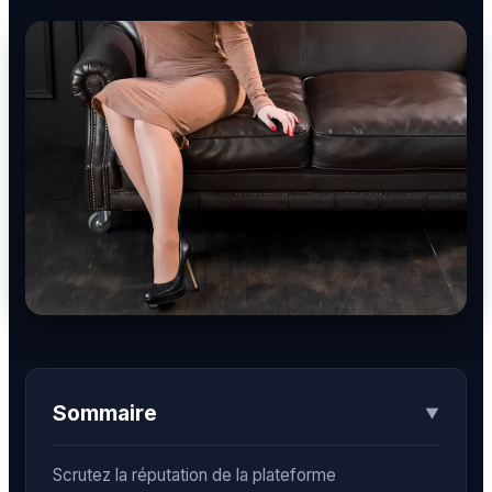
BDSM
Rencontre & Libertinage
Escapade Coquine
Suivez-nous
Liens utiles
Blog
Qui Sommes-Nous
Sommaire
▼
Scrutez la réputation de la plateforme