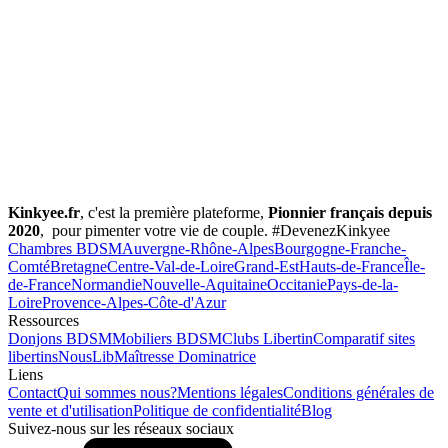
Kinkyee.fr
, c'est la première plateforme,
Pionnier français depuis
2020
, pour pimenter votre vie de couple. #DevenezKinkyee
Chambres BDSM
Auvergne-Rhône-Alpes
Bourgogne-Franche-
Comté
Bretagne
Centre-Val-de-Loire
Grand-Est
Hauts-de-France
Île-
de-France
Normandie
Nouvelle-Aquitaine
Occitanie
Pays-de-la-
Loire
Provence-Alpes-Côte-d'Azur
Ressources
Donjons BDSM
Mobiliers BDSM
Clubs Libertin
Comparatif sites
libertins
NousLib
Maîtresse Dominatrice
Liens
Contact
Qui sommes nous?
Mentions légales
Conditions générales de
vente et d'utilisation
Politique de confidentialité
Blog
Suivez-nous sur les réseaux sociaux