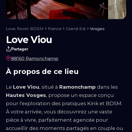
Notre blog
Guides & Conseils
IA sexuelle
Kink & Fantasmes
Univers
du BDSM
Rencontre & Libertinage
Escapade Coquine
Suivez-nous
Love Room BDSM
France
Grand-Est
Vosges
Love Viou
Partager
88160 Ramonchamp
À propos de ce lieu
Le
Love Viou
, situé à
Ramonchamp
dans les
Hautes Vosges
, propose un espace conçu
pour l'exploration des pratiques Kink et BDSM.
À votre arrivée, vous découvrirez une vaste
Liens utiles
pièce à vivre, parfaitement agencée pour
Blog
Qui Sommes-Nous
accueillir des moments partagés en couple ou