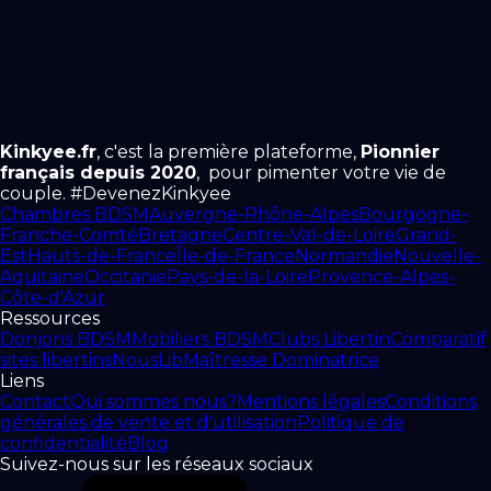
Kinkyee.fr
, c'est la première plateforme,
Pionnier
français depuis 2020
, pour pimenter votre vie de
couple. #DevenezKinkyee
Chambres BDSM
Auvergne-Rhône-Alpes
Bourgogne-
Franche-Comté
Bretagne
Centre-Val-de-Loire
Grand-
Est
Hauts-de-France
Île-de-France
Normandie
Nouvelle-
Aquitaine
Occitanie
Pays-de-la-Loire
Provence-Alpes-
Côte-d'Azur
Ressources
Donjons BDSM
Mobiliers BDSM
Clubs Libertin
Comparatif
sites libertins
NousLib
Maîtresse Dominatrice
Liens
Contact
Qui sommes nous?
Mentions légales
Conditions
générales de vente et d'utilisation
Politique de
confidentialité
Blog
Suivez-nous sur les réseaux sociaux