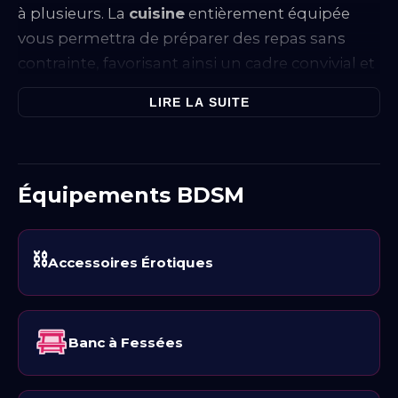
à plusieurs. La
cuisine
entièrement équipée
vous permettra de préparer des repas sans
contrainte, favorisant ainsi un cadre convivial et
décontracté.
LIRE LA SUITE
À l'étage, une pièce dédiée à l'intimité offre un
espace propice à l'expérimentation et à la
découverte. C'est ici que vous pourrez laisser
Équipements BDSM
libre cours à vos envies. Parmi les équipements
disponibles, un
fauteuil Tantra
vous invite à
explorer de nouvelles sensations, tandis qu'une
⛓️
Accessoires Érotiques
croix de Saint André
et un
carcan / pilori
ajoutent une dimension de jeu aux scénarios
que vous pourrez envisager. Le
banc à fessées
Banc à Fessées
et la
cage BDSM
sont également à votre
disposition, permettant une variété de