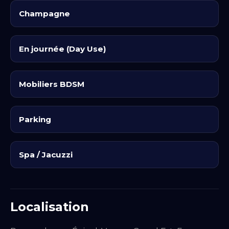
pensé pour favoriser une ambiance pimentée,
Champagne
où chaque détail contribue à l'exploration de
vos désirs et de vos fantasmes.
En journée (Day Use)
Mobiliers BDSM
Parking
Spa / Jacuzzi
Localisation