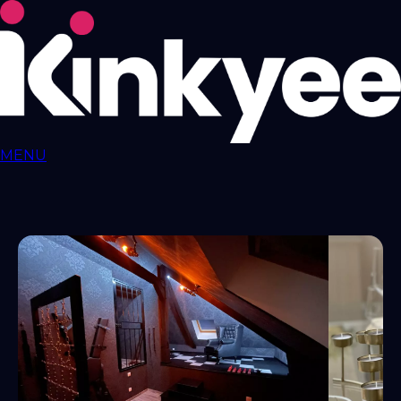
MENU
Love ROOMS
COQUINES
Love Rooms BDSM
🇫🇷
Auvergne-Rhône-
Alpes
Bourgogne-Franche-Comté
Bretagne
Centre-Val-
de-Loire
Grand-Est
Hauts-de-France
Île-de-
France
Normandie
Nouvelle-Aquitaine
Occitanie
Pays-de-
la-Loire
Provence-Alpes-Côte-d'Azur
RESSOURCES
LIBERTINAGE
Club
Libertin
NousLib
Domination
Maîtresse Dominatrice
Petite
Amie Virtuelle
Candy AI
MON COMPTE
Connexion
Tableau de bord
ANNONCER SUR KINKYEE
Ajouter son hébergement coquin