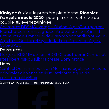
Kinkyee.fr
, c'est la première plateforme,
Pionnier
français depuis 2020
, pour pimenter votre vie de
couple. #DevenezKinkyee
Chambres BDSM
Auvergne-Rhône-Alpes
Bourgogne-
Franche-Comté
Bretagne
Centre-Val-de-Loire
Grand-
Est
Hauts-de-France
Île-de-France
Normandie
Nouvelle-
Aquitaine
Occitanie
Pays-de-la-Loire
Provence-Alpes-
Côte-d'Azur
Ressources
Donjons BDSM
Mobiliers BDSM
Clubs Libertin
Comparatif
sites libertins
NousLib
Maîtresse Dominatrice
Liens
Contact
Qui sommes nous?
Mentions légales
Conditions
générales de vente et d'utilisation
Politique de
confidentialité
Blog
Suivez-nous sur les réseaux sociaux