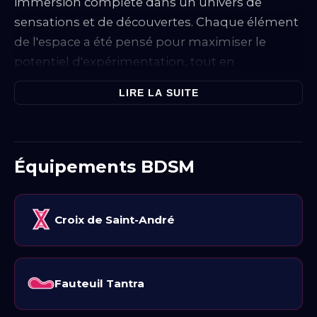
immersion complète dans un univers de
sensations et de découvertes. Chaque élément
de l'espace a été pensé pour maximiser le
potentiel d'expérimentation, tout en
garantissant un confort optimal.
LIRE LA SUITE
La suite se distingue par une grande
baignoire
balnéothérapie deux places
, idéale pour se
détendre après une séance d'exploration. Cette
Équipements BDSM
baignoire permet de profiter d'un moment de
relaxation tout en maintenant une atmosphère
propice à l'éveil des sens. Les équipements
Croix de Saint-André
disponibles dans la chambre incluent un
fauteuil Tantra
, qui offre une multitude de
possibilités pour des expériences sensorielles
Fauteuil Tantra
intenses. Sa conception ergonomique permet
d'explorer différentes positions et techniques,