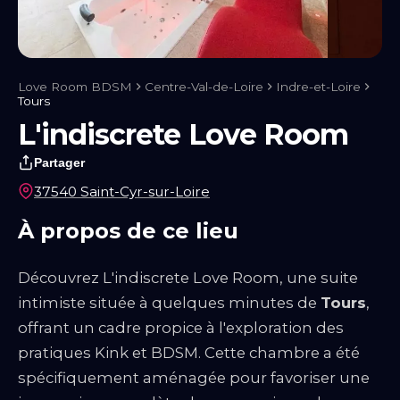
Notre blog
Guides & Conseils
IA sexuelle
Kink & Fantasmes
Univers
du BDSM
Rencontre & Libertinage
Escapade Coquine
Suivez-nous
Love Room BDSM
Centre-Val-de-Loire
Indre-et-Loire
Tours
L'indiscrete Love Room
Partager
37540 Saint-Cyr-sur-Loire
À propos de ce lieu
Découvrez L'indiscrete Love Room, une suite
intimiste située à quelques minutes de
Tours
,
offrant un cadre propice à l'exploration des
pratiques Kink et BDSM. Cette chambre a été
Liens utiles
Blog
Qui Sommes-Nous
spécifiquement aménagée pour favoriser une