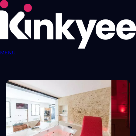
MENU
Love ROOMS
COQUINES
Love Rooms BDSM
🇫🇷
Auvergne-Rhône-
Alpes
Bourgogne-Franche-Comté
Bretagne
Centre-Val-
de-Loire
Grand-Est
Hauts-de-France
Île-de-
France
Normandie
Nouvelle-Aquitaine
Occitanie
Pays-de-
la-Loire
Provence-Alpes-Côte-d'Azur
RESSOURCES
LIBERTINAGE
Club
Libertin
NousLib
Domination
Maîtresse Dominatrice
Petite
Amie Virtuelle
Candy AI
MON COMPTE
Connexion
Tableau de bord
ANNONCER SUR KINKYEE
Ajouter son hébergement coquin