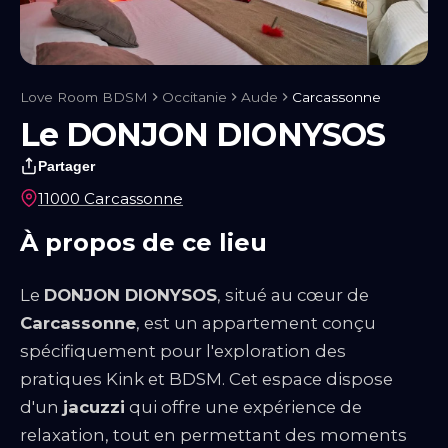
Notre blog
Guides & Conseils
IA sexuelle
Kink & Fantasmes
Univers
du BDSM
Rencontre & Libertinage
Escapade Coquine
Suivez-nous
Love Room BDSM
Occitanie
Aude
Carcassonne
Le DONJON DIONYSOS
Partager
11000 Carcassonne
À propos de ce lieu
Le
DONJON DIONYSOS
, situé au cœur de
Carcassonne
, est un appartement conçu
spécifiquement pour l'exploration des
pratiques Kink et BDSM. Cet espace dispose
Liens utiles
d'un
jacuzzi
qui offre une expérience de
Blog
Qui Sommes-Nous
relaxation, tout en permettant des moments