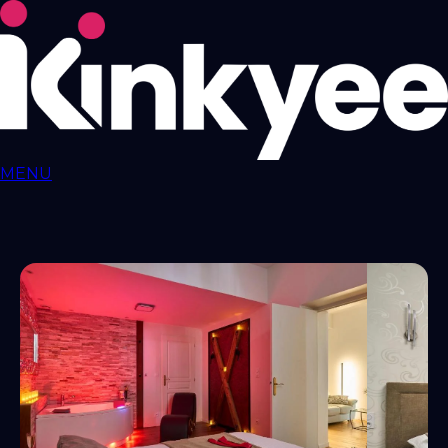
MENU
Love ROOMS
COQUINES
Love Rooms BDSM
🇫🇷
Auvergne-Rhône-
Alpes
Bourgogne-Franche-Comté
Bretagne
Centre-Val-
de-Loire
Grand-Est
Hauts-de-France
Île-de-
France
Normandie
Nouvelle-Aquitaine
Occitanie
Pays-de-
la-Loire
Provence-Alpes-Côte-d'Azur
RESSOURCES
LIBERTINAGE
Club
Libertin
NousLib
Domination
Maîtresse Dominatrice
Petite
Amie Virtuelle
Candy AI
MON COMPTE
Connexion
Tableau de bord
ANNONCER SUR KINKYEE
Ajouter son hébergement coquin