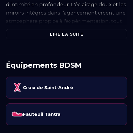
d'intimité en profondeur. L'éclairage doux et les
miroirs intégrés dans l'agencement créent une
atmosphère propice à l'expérimentation, tout
en préservant la discrétion.
LIRE LA SUITE
Le
fauteuil Tantra
présent dans l'appartement
est un élément clé pour ceux qui souhaitent
explorer des positions variées et des sensations
Équipements BDSM
uniques. Sa conception ergonomique permet
un confort optimal tout en facilitant
l'expérimentation. À côté de celui-ci se trouve
Croix de Saint-André
une
table de massage
qui est polyvalente,
offrant la possibilité de pratiques variées, que ce
soit pour la détente ou pour des explorations
Fauteuil Tantra
plus intenses.
Le
DONJON DIONYSOS
est également équipé