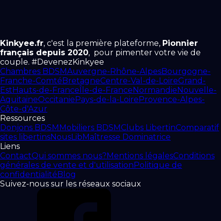
Kinkyee.fr
, c'est la première plateforme,
Pionnier
français depuis 2020
, pour pimenter votre vie de
couple. #DevenezKinkyee
Chambres BDSM
Auvergne-Rhône-Alpes
Bourgogne-
Franche-Comté
Bretagne
Centre-Val-de-Loire
Grand-
Est
Hauts-de-France
Île-de-France
Normandie
Nouvelle-
Aquitaine
Occitanie
Pays-de-la-Loire
Provence-Alpes-
Côte-d'Azur
Ressources
Donjons BDSM
Mobiliers BDSM
Clubs Libertin
Comparatif
sites libertins
NousLib
Maîtresse Dominatrice
Liens
Contact
Qui sommes nous?
Mentions légales
Conditions
générales de vente et d'utilisation
Politique de
confidentialité
Blog
Suivez-nous sur les réseaux sociaux