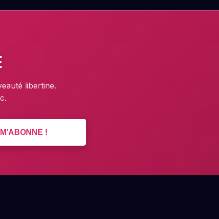
É
uté libertine.
c.