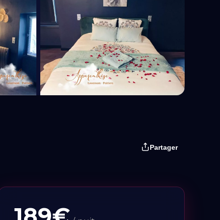
+3 Photos
Partager
189€