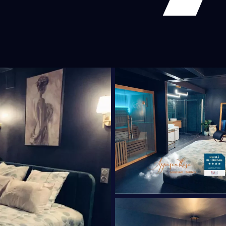
ne-Franche-Comté
Bretagne
Centre-Val-de-Loire
Grand-
e-d'Azur
e Dominatrice
Petite Amie Virtuelle
Candy AI
du BDSM
Rencontre & Libertinage
Escapade Coquine