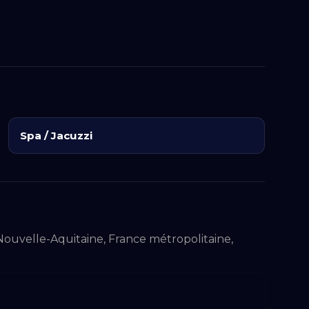
ajustable, permettant de moduler l'intensité
sirée. Les murs de l'espace sont décorés de
tant fonctionnels, offrant des surfaces sur
ajouter des éléments de décor selon les
ouvelle-Aquitaine, à deux pas des attractions
Spa / Jacuzzi
cilement à des espaces extérieurs pour des
t. Cet appartement est donc un cadre
érieures qu'aux escapades extérieures, le tout
urée.
, Nouvelle-Aquitaine, France métropolitaine,