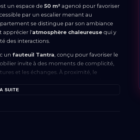
 est un espace de
50 m²
agencé pour favoriser
ccessible par un escalier menant au
appartement se distingue par son ambiance
 apprécier l'
atmosphère chaleureuse
qui y
té des interactions.
ec un
fauteuil Tantra
, conçu pour favoriser le
mobilier invite à des moments de complicité,
stures et les échanges. À proximité, le
e pour se détendre ou intensifier l'expérience,
ation.
A SUITE
tement sont soigneusement sélectionnés
ant des équipements de contrainte aux
ions permettent aux utilisateurs d'adapter
ences et de leurs limites, favorisant ainsi un