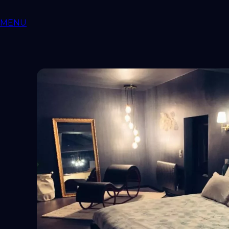
MENU
Love ROOMS
COQUINES
Love Rooms BDSM
🇫🇷
Auvergne-Rhône-Alpes
Bourgog
Aquitaine
Occitanie
Pays-de-la-Loire
Provence-Alpes-Côt
RESSOURCES
LIBERTINAGE
Club Libertin
NousLib
Domination
Maîtress
MON COMPTE
Connexion
Tableau de bord
ANNONCER SUR KINKYEE
Ajouter son hébergement coquin
Notre blog
Guides & Conseils
IA sexuelle
Kink & Fantasmes
Univers 
Suivez-nous