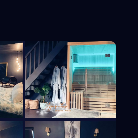
Est
Hauts-de-France
Île-de-France
Normandie
Nouvelle-