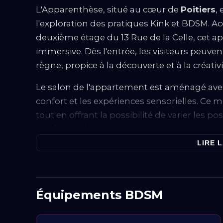
L'Apparenthèse, situé au cœur de
Poitiers
,
l'exploration des pratiques Kink et BDSM. A
deuxième étage du 13 Rue de la Celle, cet 
immersive. Dès l'entrée, les visiteurs peuvent
règne, propice à la découverte et à la créativi
Le salon de l'appartement est aménagé av
confort et les expériences sensorielles. Ce 
tout en offrant la possibilité de varier les po
spa/jacuzzi
constitue une installation idéal
ajoutant une dimension aquatique à l'explor
LIRE L
Les
mobiliers BDSM
présents dans l'appar
pour offrir une large gamme d'options, all
Équipements BDSM
accessoires pour jeux de rôle. Ces installat
leurs expériences en fonction de leurs préfér
espace de jeu sûr et créatif.