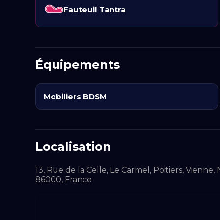
Fauteuil Tantra
L'éclairage de l'appartement est également 
lumineuse pour s'aligner avec l'ambiance dé
manière à stimuler l'imagination tout en res
lesquelles accrocher divers accessoires ou 
Équipements
envies.
Enfin, la localisation de l'hébergement en N
Mobiliers BDSM
de
Poitiers
, permet également d'accéder fa
pratiques en plein air si le temps le perme
polyvalent, adapté tant aux explorations int
Localisation
dans un respect mutuel et une sécurité ass
13, Rue de la Celle, Le Carmel, Poitiers, Vienne
86000, France