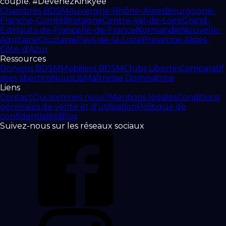
couple. #DevenezKinkyee
Chambres BDSM
Auvergne-Rhône-Alpes
Bourgogne-
Franche-Comté
Bretagne
Centre-Val-de-Loire
Grand-
Est
Hauts-de-France
Île-de-France
Normandie
Nouvelle-
Aquitaine
Occitanie
Pays-de-la-Loire
Provence-Alpes-
Côte-d'Azur
Ressources
Donjons BDSM
Mobiliers BDSM
Clubs Libertin
Comparatif
sites libertins
NousLib
Maîtresse Dominatrice
Liens
Contact
Qui sommes nous?
Mentions légales
Conditions
générales de vente et d'utilisation
Politique de
confidentialité
Blog
Suivez-nous sur les réseaux sociaux