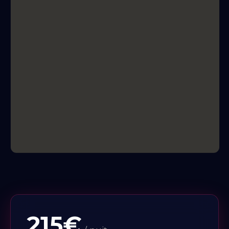
gratuite
est un atout supplémentaire pour
ceux qui souhaitent se divertir ou se
documenter sur des pratiques spécifiques
durant leur séjour.
Avec une ambiance qui stimule la curiosité et la
découverte, le
Charme discret de La
Parenthèse Envoutée
est une option idéale
pour ceux qui souhaitent allier confort et
exploration. La localisation en plein cœur
d'
Amiens
offre également la possibilité de
découvrir la ville et ses attractions, ajoutant une
dimension supplémentaire à votre visite.
215€