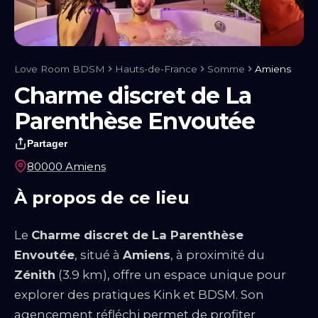
Notre blog
Guides & Conseils
IA sexuelle
Kink & Fantasmes
Univers
du BDSM
Rencontre & Libertinage
Escapade Coquine
Suivez-nous
Love Room BDSM
Hauts-de-France
Somme
Amiens
Charme discret de La
Parenthèse Envoutée
Partager
80000 Amiens
À propos de ce lieu
Le
Charme discret de La Parenthèse
Envoutée
, situé à
Amiens
, à proximité du
Zénith
(3.9 km), offre un espace unique pour
Liens utiles
Blog
Qui Sommes-Nous
explorer des pratiques Kink et BDSM. Son
agencement réfléchi permet de profiter