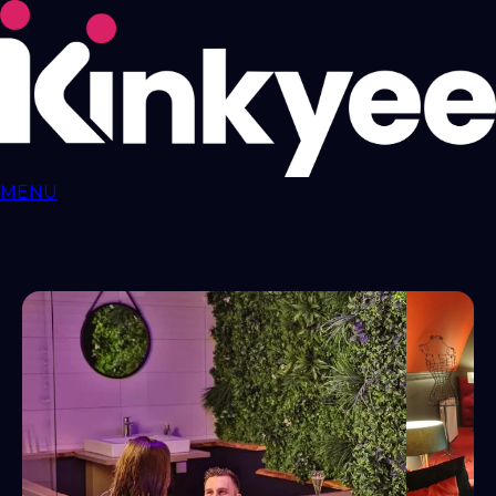
MENU
Love ROOMS
COQUINES
Love Rooms BDSM
🇫🇷
Auvergne-Rhône-
Alpes
Bourgogne-Franche-Comté
Bretagne
Centre-Val-
de-Loire
Grand-Est
Hauts-de-France
Île-de-
France
Normandie
Nouvelle-Aquitaine
Occitanie
Pays-de-
la-Loire
Provence-Alpes-Côte-d'Azur
RESSOURCES
LIBERTINAGE
Club
Libertin
NousLib
Domination
Maîtresse Dominatrice
Petite
Amie Virtuelle
Candy AI
MON COMPTE
Connexion
Tableau de bord
ANNONCER SUR KINKYEE
Ajouter son hébergement coquin