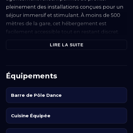
pleinement des installations conçues pour un
séjour immersif et stimulant. À moins de 500
mètres de la gare, cet hébergement est
facilement accessible tout en restant discret.
À l'intérieur, vous trouverez une
barre de Pôle
LIRE LA SUITE
Dance
, idéale pour des sessions de danse et
d'exploration corporelle. Cet équipement est
conçu pour s’adapter à différents niveaux de
Équipements
compétence, encourageant la créativité et
l’expression personnelle. Pour des moments
de relaxation, un
spa / jacuzzi
est à disposition,
Barre de Pôle Dance
permettant de se détendre après des séances
d’intensité variable.
Cuisine Équipée
La
cuisine équipée
vous permet de préparer
des repas à votre convenance, avec un
machine