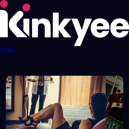
MENU
Love ROOMS
COQUINES
Love Rooms BDSM
🇫🇷
Auvergne-Rhône-
Alpes
Bourgogne-Franche-Comté
Bretagne
Centre-Val-
de-Loire
Grand-Est
Hauts-de-France
Île-de-
France
Normandie
Nouvelle-Aquitaine
Occitanie
Pays-de-
la-Loire
Provence-Alpes-Côte-d'Azur
RESSOURCES
LIBERTINAGE
Club
Libertin
NousLib
Domination
Maîtresse Dominatrice
Petite
Amie Virtuelle
Candy AI
MON COMPTE
Connexion
Tableau de bord
ANNONCER SUR KINKYEE
Ajouter son hébergement coquin