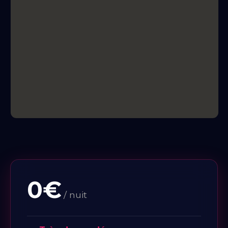
0€
/ nuit