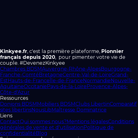
Kinkyee.fr
, c'est la première plateforme,
Pionnier
français depuis 2020
, pour pimenter votre vie de
couple. #DevenezKinkyee
Chambres BDSM
Auvergne-Rhône-Alpes
Bourgogne-
Franche-Comté
Bretagne
Centre-Val-de-Loire
Grand-
Est
Hauts-de-France
Île-de-France
Normandie
Nouvelle-
Aquitaine
Occitanie
Pays-de-la-Loire
Provence-Alpes-
Côte-d'Azur
Ressources
Donjons BDSM
Mobiliers BDSM
Clubs Libertin
Comparatif
sites libertins
NousLib
Maîtresse Dominatrice
Liens
Contact
Qui sommes nous?
Mentions légales
Conditions
générales de vente et d'utilisation
Politique de
confidentialité
Blog