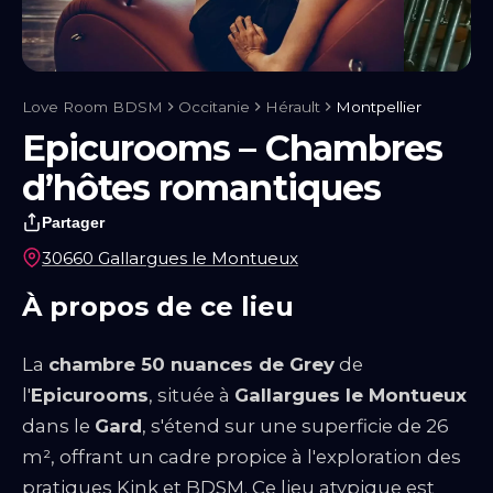
Notre blog
Guides & Conseils
IA sexuelle
Kink & Fantasmes
Univers
du BDSM
Rencontre & Libertinage
Escapade Coquine
Suivez-nous
Love Room BDSM
Occitanie
Hérault
Montpellier
Epicurooms – Chambres
d’hôtes romantiques
Partager
30660 Gallargues le Montueux
À propos de ce lieu
La
chambre 50 nuances de Grey
de
l'
Epicurooms
, située à
Gallargues le Montueux
dans le
Gard
, s'étend sur une superficie de 26
Liens utiles
Blog
Qui Sommes-Nous
m², offrant un cadre propice à l'exploration des
pratiques Kink et BDSM. Ce lieu atypique est