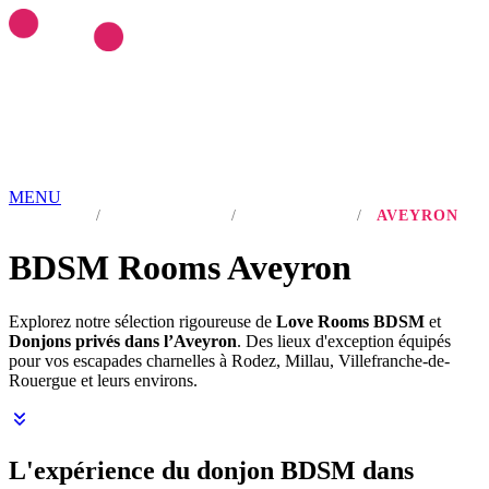
MENU
Love ROOMS
ACCUEIL
/
BDSM ROOM
COQUINES
/
OCCITANIE
/
AVEYRON
Love Rooms BDSM
🇫🇷
Auvergne-Rhône-Alpes
Bourgogne-
Franche-Comté
Bretagne
Centre-Val-de-Loire
Grand-Est
Hauts-de-
BDSM Rooms
Aveyron
France
Île-de-France
Normandie
Nouvelle-Aquitaine
Occitanie
Pays-
de-la-Loire
Provence-Alpes-Côte-d'Azur
RESSOURCES
Explorez notre sélection rigoureuse de
Love Rooms BDSM
et
LIBERTINAGE
Club Libertin
NousLib
Domination
Maîtresse
Donjons privés dans l’Aveyron
. Des lieux d'exception équipés
Dominatrice
Petite Amie Virtuelle
Candy AI
pour vos escapades charnelles à Rodez, Millau, Villefranche-de-
MON COMPTE
Rouergue et leurs environs.
Connexion
Tableau de bord
ANNONCER SUR KINKYEE
Ajouter son hébergement coquin
Notre blog
L'expérience du donjon BDSM dans
Guides & Conseils
IA sexuelle
Kink & Fantasmes
Univers du